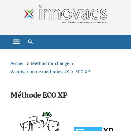
Gestion des cookies
Ouvrir le menu principal
Ouvrir le moteur de recherche
Vous êtes ici :
Accueil
Method for change
Valorisation de méthodes UX
ECO XP
Méthode ECO XP