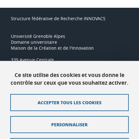
Structure fédérative de Recherche INNOVACS
Université Grenoble Alpes
Domaine universitaire
Maison de la Création et de l'Innovation
339 Avenue Centrale
38400 Saint-Martin-d'Hères
Tél :
04 57 04 14 16
Ce site utilise des cookies et vous donne le
contrôle sur ceux que vous souhaitez activer.
Contact
ACCEPTER TOUS LES COOKIES
Plan du site
Crédits
PERSONNALISER
Mentions légales