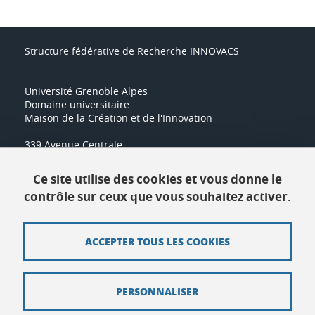
Structure fédérative de Recherche INNOVACS
Université Grenoble Alpes
Domaine universitaire
Maison de la Création et de l'Innovation
339 Avenue Centrale
38400 Saint-Martin-d'Hères
Tél :
04 57 04 14 16
Ce site utilise des cookies et vous donne le
contrôle sur ceux que vous souhaitez activer.
Contact
ACCEPTER TOUS LES COOKIES
Plan du site
Crédits
PERSONNALISER
Mentions légales