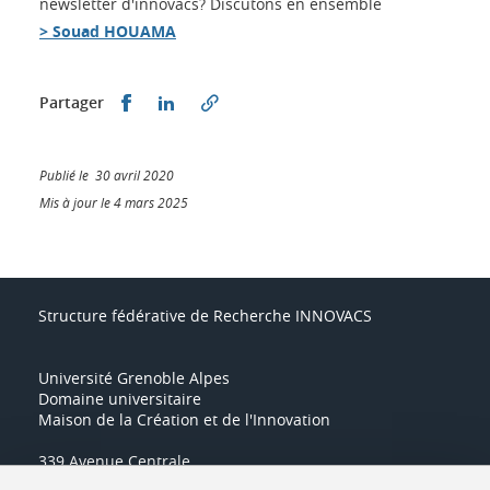
newsletter d'innovacs? Discutons en ensemble
>
S
ouad HOUAMA
Partager sur Facebook
Partager sur LinkedIn
Partager
Publié le 30 avril 2020
Mis à jour le 4 mars 2025
Structure fédérative de Recherche INNOVACS
Université Grenoble Alpes
Domaine universitaire
Maison de la Création et de l'Innovation
339 Avenue Centrale
38400 Saint-Martin-d'Hères