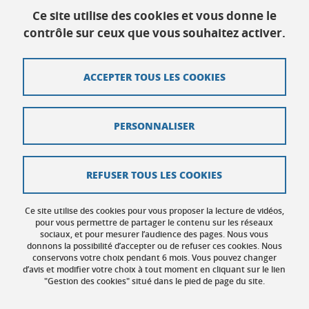
Tél :
04 57 04 14 16
Ce site utilise des cookies et vous donne le
contrôle sur ceux que vous souhaitez activer.
Contact
ACCEPTER TOUS LES COOKIES
Plan du site
Crédits
PERSONNALISER
Mentions légales
Données personnelles
REFUSER TOUS LES COOKIES
Politique des cookies
Ce site utilise des cookies pour vous proposer la lecture de vidéos,
Gestion des cookies
pour vous permettre de partager le contenu sur les réseaux
sociaux, et pour mesurer l’audience des pages. Nous vous
donnons la possibilité d’accepter ou de refuser ces cookies. Nous
Accessibilité : non conforme
conservons votre choix pendant 6 mois. Vous pouvez changer
d’avis et modifier votre choix à tout moment en cliquant sur le lien
"Gestion des cookies" situé dans le pied de page du site.