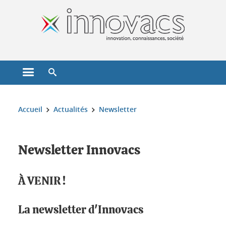
Gestion des cookies
Ouvrir le menu principal
Ouvrir le moteur de recherche
Vous êtes ici :
Accueil
Actualités
Newsletter
Newsletter Innovacs
À VENIR !
La newsletter d'Innovacs